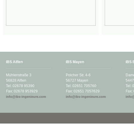
IBS Alflen
IBS Mayen
IBS 
Mühlenstraße 3
Polcher Str. 4-6
Dam
56828 Alflen
56727 Mayen
5447
Tel: 02678 95390
Tel: 02651 705760
Tel:
Fax: 02678 953929
Fax: 02651 7057629
Fax:
info@ibs-ingenieure.com
info@ibs-ingenieure.com
info